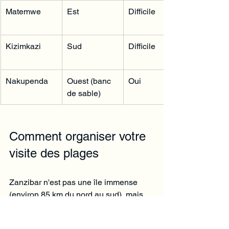
Matemwe
Est
Difficile
Kizimkazi
Sud
Difficile
Nakupenda
Ouest (banc 
Oui
de sable)
Comment organiser votre 
visite des plages
Zanzibar n'est pas une île immense 
(environ 85 km du nord au sud), mais 
les routes peuvent être lentes et 
imprévisibles. Compter une à deux 