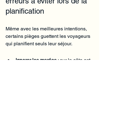
erreurs à éviter lors de la 
planification
Même avec les meilleures intentions, 
certains pièges guettent les voyageurs 
qui planifient seuls leur séjour.
Ignorer les marées
 : sur la côte est, 
la mer se retire de plusieurs 
centaines de mètres à marée 
basse. Choisissez votre plage en 
fonction de ce phénomène 
(Nungwi et Kendwa sont moins 
touchées).
Sous estimer les temps de trajet
 : 
l'état des routes impose parfois 
des détours. Un guide local 
connaît les itinéraires les plus 