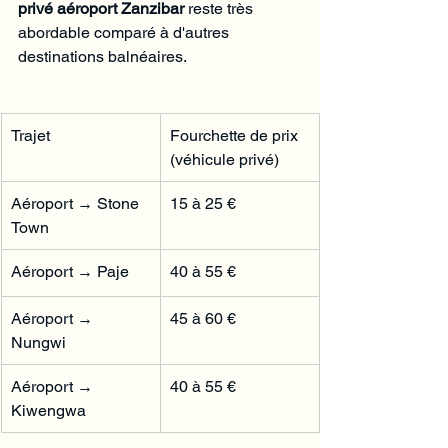
Γ
privé aéroport Zanzibar
 reste très 
abordable comparé à d'autres 
destinations balnéaires.
Trajet
Fourchette de prix 
(véhicule privé)
Aéroport → Stone 
15 à 25 €
Town
Aéroport → Paje
40 à 55 €
Aéroport → 
45 à 60 €
Nungwi
Aéroport → 
40 à 55 €
Kiwengwa