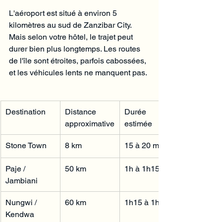
L'aéroport est situé à environ 5 
kilomètres au sud de Zanzibar City. 
Mais selon votre hôtel, le trajet peut 
durer bien plus longtemps. Les routes 
de l'île sont étroites, parfois cabossées, 
et les véhicules lents ne manquent pas.
Destination
Distance 
Durée 
approximative
estimée
Stone Town
8 km
15 à 20 min
Paje / 
50 km
1h à 1h15
Jambiani
Nungwi / 
60 km
1h15 à 1h30
Kendwa