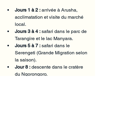
Jours 1 à 2 :
 arrivée à Arusha, 
acclimatation et visite du marché 
local.
Jours 3 à 4 :
 safari dans le parc de 
Tarangire et le lac Manyara.
Jours 5 à 7 :
 safari dans le 
Serengeti (Grande Migration selon 
la saison).
Jour 8 :
 descente dans le cratère 
du Ngorongoro.
Jour 9 :
 vol interne vers Zanzibar, 
installation à l'hôtel.
Jours 10 à 11 :
 plage, snorkeling et 
visite de Stone Town.
Jour 12 :
 Spice Tour et forêt de 
Jozani.
Jours 13 à 14 :
 excursion maritime, 
plage et détente.